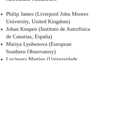
Philip James (Liverpool John Moores
University, United Kingdom)
Johan Knapen (Instituto de Astrofísica
de Canarias, España)
Mariya Lyubenova (European
Southern Observatory)
Lucimara Martins (Universidade
Cruzeiro do Sul, Brasil)
David Rosado-Belza (Instituto de
Astrofísica de Canarias, España)
Laura Sánchez-Menguiano
(Universidad de Granada, España)
Luiz Silva-Lima (Universidade
Cruzeiro do Sul, Brasil)
Behzad Tahmasebzadeh (University
of Michigan, USA)